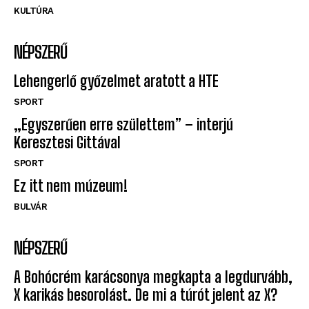
KULTÚRA
NÉPSZERŰ
Lehengerlő győzelmet aratott a HTE
SPORT
„Egyszerűen erre születtem” – interjú
Keresztesi Gittával
SPORT
Ez itt nem múzeum!
BULVÁR
NÉPSZERŰ
A Bohócrém karácsonya megkapta a legdurvább,
X karikás besorolást. De mi a túrót jelent az X?