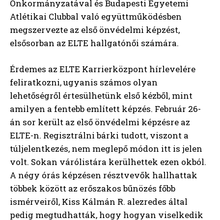
Önkormányzatával és Budapesti Egyetemi
Atlétikai Clubbal való együttműködésben
megszervezte az első önvédelmi képzést,
elsősorban az ELTE hallgatónői számára.
Érdemes az ELTE Karrierközpont hírlevelére
feliratkozni, ugyanis számos olyan
lehetőségről értesülhetünk első kézből, mint
amilyen a fentebb említett képzés. Február 26-
án sor került az első önvédelmi képzésre az
ELTE-n. Regisztrálni bárki tudott, viszont a
túljelentkezés, nem meglepő módon itt is jelen
volt. Sokan várólistára kerülhettek ezen okból.
A négy órás képzésen résztvevők hallhattak
többek között az erőszakos bűnözés főbb
ismérveiről, Kiss Kálmán R. alezredes által
pedig megtudhatták, hogy hogyan viselkedik