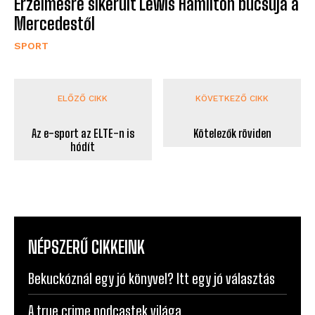
Érzelmesre sikerült Lewis Hamilton búcsúja a
Mercedestől
SPORT
ELŐZŐ CIKK
KÖVETKEZŐ CIKK
Az e-sport az ELTE-n is
Kötelezők röviden
hódít
NÉPSZERŰ CIKKEINK
Bekuckóznál egy jó könyvel? Itt egy jó választás
A true crime podcastek világa