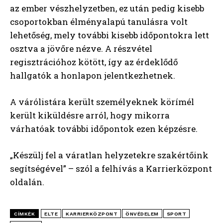
az ember vészhelyzetben, ez után pedig kisebb
csoportokban élményalapú tanulásra volt
lehetőség, mely további kisebb időpontokra lett
osztva a jövőre nézve. A részvétel
regisztrációhoz kötött, így az érdeklődő
hallgatók a honlapon jelentkezhetnek.
A várólistára került személyeknek körímél
került kiküldésre arról, hogy mikorra
várhatóak további időpontok ezen képzésre.
„Készülj fel a váratlan helyzetekre szakértőink
segítségével” – szól a felhívás a Karrierközpont
oldalán.
CÍMKÉK
ELTE
KARRIERKÖZPONT
ÖNVÉDELEM
SPORT