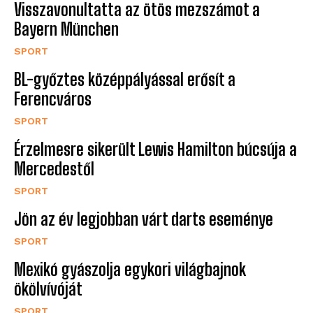
Visszavonultatta az ötös mezszámot a
Bayern München
SPORT
BL-győztes középpályással erősít a
Ferencváros
SPORT
Érzelmesre sikerült Lewis Hamilton búcsúja a
Mercedestől
SPORT
Jön az év legjobban várt darts eseménye
SPORT
Mexikó gyászolja egykori világbajnok
ökölvívóját
SPORT