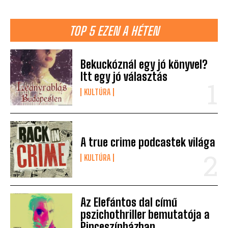
TOP 5 EZEN A HÉTEN
Bekuckóznál egy jó könyvel?
Itt egy jó választás
KULTÚRA
A true crime podcastek világa
KULTÚRA
Az Elefántos dal című
pszichothriller bemutatója a
Pinceszínházban