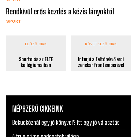
Rendkívül erős kezdés a kézis lányoktól
SPORT
ELŐZŐ CIKK
KÖVETKEZŐ CIKK
Sportolás az ELTE
Interjú a feltörekvő érdi
kollégiumaiban
zenekar frontemberével
NÉPSZERŰ CIKKEINK
Bekuckóznál egy jó könyvel? Itt egy jó választás
A true crime podcastek világa