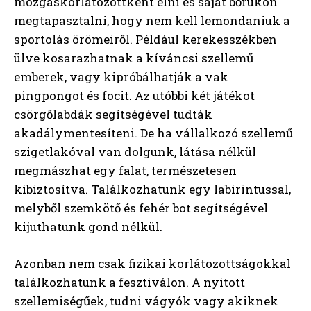
mozgáskorlátozottként élni és saját bőrükön
megtapasztalni, hogy nem kell lemondaniuk a
sportolás örömeiről. Például kerekesszékben
ülve kosarazhatnak a kíváncsi szellemű
emberek, vagy kipróbálhatják a vak
pingpongot és focit. Az utóbbi két játékot
csörgőlabdák segítségével tudták
akadálymentesíteni. De ha vállalkozó szellemű
szigetlakóval van dolgunk, látása nélkül
megmászhat egy falat, természetesen
kibiztosítva. Találkozhatunk egy labirintussal,
melyből szemkötő és fehér bot segítségével
kijuthatunk gond nélkül.
Azonban nem csak fizikai korlátozottságokkal
találkozhatunk a fesztiválon. A nyitott
szellemiségűek, tudni vágyók vagy akiknek