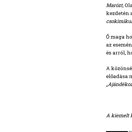
Marózt
, O
kezdetén a
csokimikul
Ő maga ho
az esemén
és arról, 
A közönség
előadása m
„Ajándékozn
A kiemelt