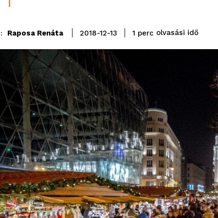
olvasási idő
Raposa Renáta
1
perc
2018-12-13
: