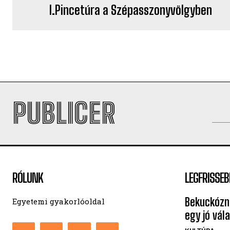
I.Pincetúra a Szépasszonyvölgyben
PUBLICER
RÓLUNK
LEGFRISSEB
Bekuckózná
Egyetemi gyakorlóoldal
egy jó vál