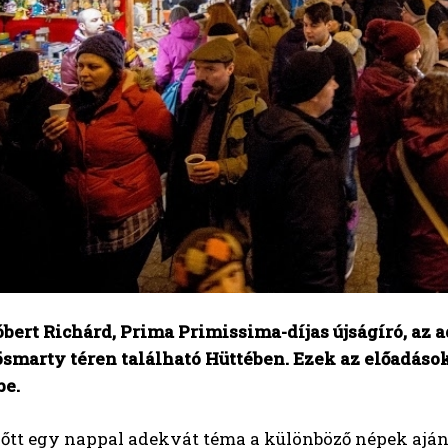
Róbert Richárd, Prima Primissima-díjas újságíró, az
rösmarty téren található Hüttében. Ezek az előadás
be.
lőtt egy nappal adekvát téma a különböző népek aján