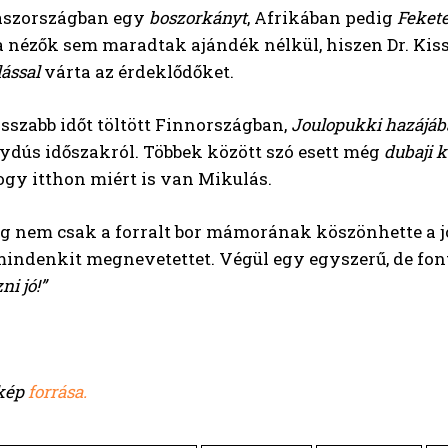
laszországban egy
boszorkányt
, Afrikában pedig
Fekete
 nézők sem maradtak ajándék nélkül, hiszen Dr. Kiss 
ással
várta az érdeklődőket.
sszabb időt töltött Finnországban,
Joulopukki hazájá
ydús időszakról. Többek között szó esett még
dubaji 
hogy itthon miért is van Mikulás.
 nem csak a forralt bor mámorának köszönhette a jó 
indenkit megnevetettet. Végül egy egyszerű, de font
i jó!”
 kép
forrása.