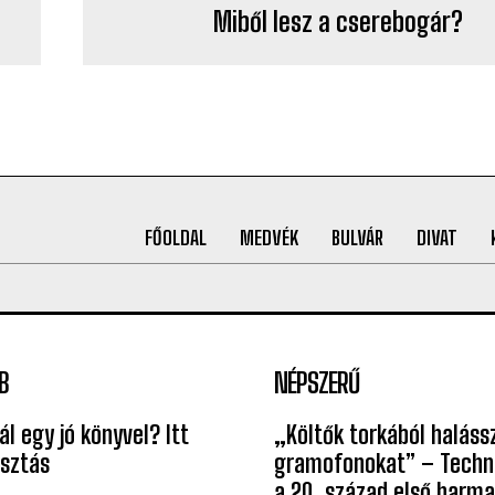
Miből lesz a cserebogár?
FŐOLDAL
MEDVÉK
BULVÁR
DIVAT
B
NÉPSZERŰ
l egy jó könyvel? Itt
„Költők torkából halássz
asztás
gramofonokat” – Techni
a 20. század első harm