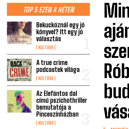
Min
TOP 5 EZEN A HÉTEN
ajá
Bekuckóznál egy jó
könyvel? Itt egy jó
választás
sze
KULTÚRA
A true crime
Rób
podcastek világa
KULTÚRA
bud
Az Elefántos dal
című pszichothriller
vás
bemutatója a
Pinceszínházban
KULTÚRA