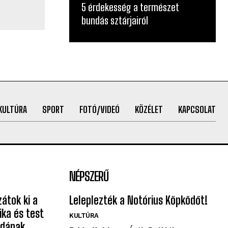
5 érdekesség a természet
bundás sztárjairól
KULTÚRA
SPORT
FOTÓ/VIDEÓ
KÖZÉLET
KAPCSOLAT
NÉPSZERŰ
átok ki a
Leleplezték a Notórius Köpködőt!
ka és test
KULTÚRA
adának