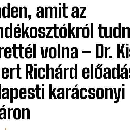
den, amit az
ndékosztókról tudn
rettél volna – Dr. K
ert Richárd előadá
apesti karácsonyi
áron