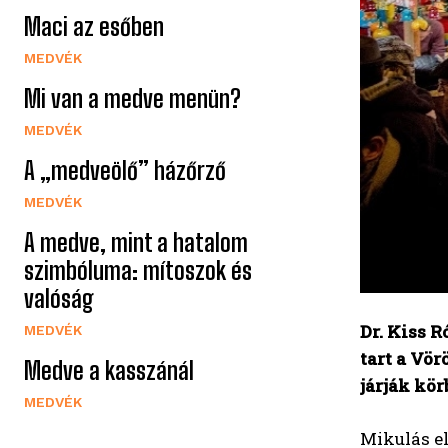
Maci az esőben
MEDVÉK
Mi van a medve menün?
MEDVÉK
A „medveölő” házőrző
MEDVÉK
A medve, mint a hatalom
szimbóluma: mítoszok és
valóság
Dr. Kiss 
MEDVÉK
tart a Vö
Medve a kasszánál
járják kör
MEDVÉK
Mikulás e