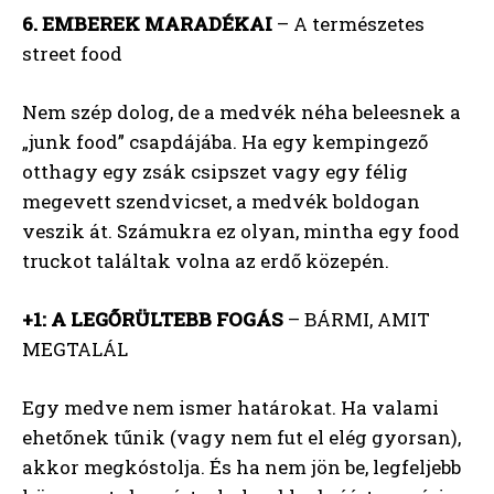
6. EMBEREK MARADÉKAI
– A természetes
street food
Nem szép dolog, de a medvék néha beleesnek a
„junk food” csapdájába. Ha egy kempingező
otthagy egy zsák csipszet vagy egy félig
megevett szendvicset, a medvék boldogan
veszik át. Számukra ez olyan, mintha egy food
truckot találtak volna az erdő közepén.
+1: A LEGŐRÜLTEBB FOGÁS
– BÁRMI, AMIT
MEGTALÁL
Egy medve nem ismer határokat. Ha valami
ehetőnek tűnik (vagy nem fut el elég gyorsan),
akkor megkóstolja. És ha nem jön be, legfeljebb