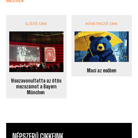
MEDVÉK
ELŐZŐ CIKK
KÖVETKEZŐ CIKK
Maci az esőben
Visszavonultatta az ötös
mezszámot a Bayern
München
NÉPSZERŰ CIKKEINK