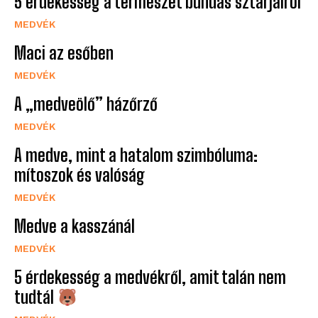
5 érdekesség a természet bundás sztárjairól
MEDVÉK
Maci az esőben
MEDVÉK
A „medveölő” házőrző
MEDVÉK
A medve, mint a hatalom szimbóluma:
mítoszok és valóság
MEDVÉK
Medve a kasszánál
MEDVÉK
5 érdekesség a medvékről, amit talán nem
tudtál