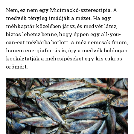
Nem, ez nem egy Micimackó-sztereotípia. A
medvék tényleg imádják a mézet. Ha egy
méhkaptár közelében jársz, és medvét látsz,
biztos lehetsz benne, hogy éppen egy all-you-
can-eat mézbárba botlott. A méz nemcsak finom,
hanem energiaforrás is, így a medvék boldogan
kockáztatják a méhcsípéseket egy kis cukros
örömért.