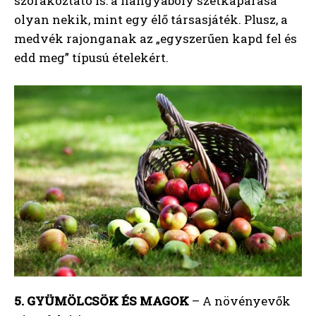
szórakoztató is: a hangyaboly szétkaparása
olyan nekik, mint egy élő társasjáték. Plusz, a
medvék rajonganak az „egyszerűen kapd fel és
edd meg” típusú ételekért.
5. GYÜMÖLCSÖK ÉS MAGOK
– A növényevők