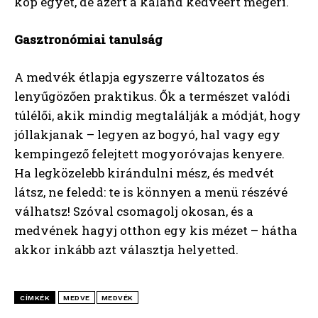
köp egyet, de azért a kaland kedvéért megéri.
Gasztronómiai tanulság
A medvék étlapja egyszerre változatos és
lenyűgözően praktikus. Ők a természet valódi
túlélői, akik mindig megtalálják a módját, hogy
jóllakjanak – legyen az bogyó, hal vagy egy
kempingező felejtett mogyoróvajas kenyere.
Ha legközelebb kirándulni mész, és medvét
látsz, ne feledd: te is könnyen a menü részévé
válhatsz! Szóval csomagolj okosan, és a
medvének hagyj otthon egy kis mézet – hátha
akkor inkább azt választja helyetted.
CÍMKÉK
MEDVE
MEDVÉK