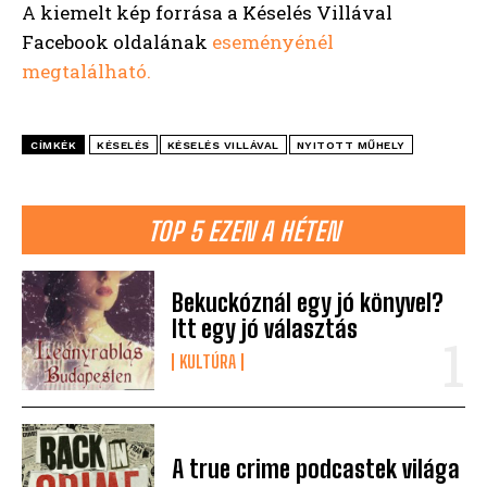
A kiemelt kép forrása a Késelés Villával
Facebook oldalának
eseményénél
megtalálható.
CÍMKÉK
KÉSELÉS
KÉSELÉS VILLÁVAL
NYITOTT MŰHELY
TOP 5 EZEN A HÉTEN
Bekuckóznál egy jó könyvel?
Itt egy jó választás
KULTÚRA
A true crime podcastek világa