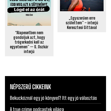
„Egyszerűen erre
születtem” – interjú
Keresztesi Gittával
“Alapesetben nem
gondoljuk azt, hogy
trógerkedni kell az
egyetemen” — S. Oszkár
interjú
NÉPSZERŰ CIKKEINK
Bekuckóznál egy jó könyvel? Itt egy jó választás
A true crime podcastek világa