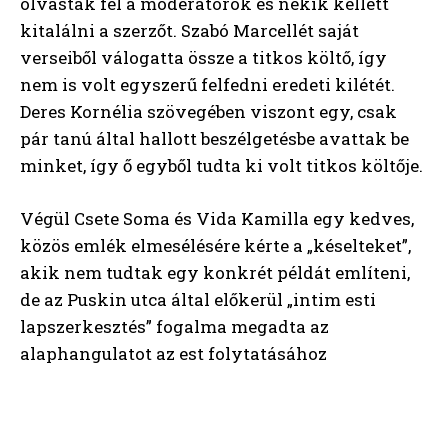
olvasták fel a moderátorok és nekik kellett
kitalálni a szerzőt. Szabó Marcellét saját
verseiből válogatta össze a titkos költő, így
nem is volt egyszerű felfedni eredeti kilétét.
Deres Kornélia szövegében viszont egy, csak
pár tanú által hallott beszélgetésbe avattak be
minket, így ő egyből tudta ki volt titkos költője.
Végül Csete Soma és Vida Kamilla egy kedves,
közös emlék elmesélésére kérte a „késelteket”,
akik nem tudtak egy konkrét példát említeni,
de az Puskin utca által előkerül „intim esti
lapszerkesztés” fogalma megadta az
alaphangulatot az est folytatásához