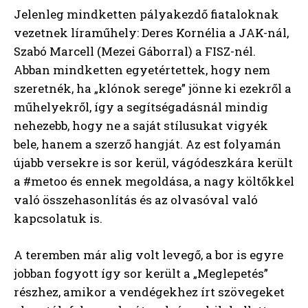
Jelenleg mindketten pályakezdő fiataloknak
vezetnek líraműhely: Deres Kornélia a JAK-nál,
Szabó Marcell (Mezei Gáborral) a FISZ-nél.
Abban mindketten egyetértettek, hogy nem
szeretnék, ha „klónok serege” jönne ki ezekről a
műhelyekről, így a segítségadásnál mindig
nehezebb, hogy ne a saját stílusukat vigyék
bele, hanem a szerző hangját. Az est folyamán
újabb versekre is sor kerül, vágódeszkára került
a #metoo és ennek megoldása, a nagy költőkkel
való összehasonlítás és az olvasóval való
kapcsolatuk is.
A teremben már alig volt levegő, a bor is egyre
jobban fogyott így sor került a „Meglepetés”
részhez, amikor a vendégekhez írt szövegeket