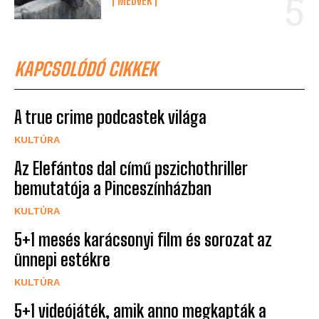
MEDVÉK
KAPCSOLÓDÓ CIKKEK
A true crime podcastek világa
KULTÚRA
Az Elefántos dal című pszichothriller
bemutatója a Pinceszínházban
KULTÚRA
5+1 mesés karácsonyi film és sorozat az
ünnepi estékre
KULTÚRA
5+1 videójáték, amik anno megkapták a