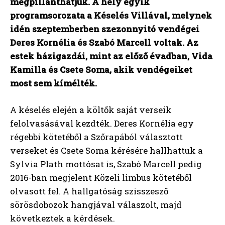
megpillanthatjuk. A hely egyik
programsorozata a Késelés Villával, melynek
idén szeptemberben szezonnyitó vendégei
Deres Kornélia és Szabó Marcell voltak. Az
estek házigazdái, mint az előző évadban, Vida
Kamilla és Csete Soma, akik vendégeiket
most sem kímélték.
A késelés elején a költők saját verseik
felolvasásával kezdték. Deres Kornélia egy
régebbi kötetéből a Szőrapából választott
verseket és Csete Soma kérésére hallhattuk a
Sylvia Plath mottósat is, Szabó Marcell pedig
2016-ban megjelent Közeli limbus kötetéből
olvasott fel. A hallgatóság szisszesző
sörösdobozok hangjával válaszolt, majd
következtek a kérdések.