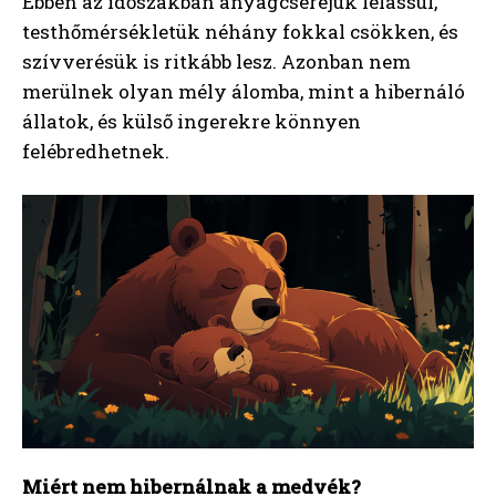
Ebben az időszakban anyagcseréjük lelassul,
testhőmérsékletük néhány fokkal csökken, és
szívverésük is ritkább lesz. Azonban nem
merülnek olyan mély álomba, mint a hibernáló
állatok, és külső ingerekre könnyen
felébredhetnek.
Miért nem hibernálnak a medvék?