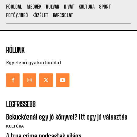
FŐOLDAL
MEDVÉK
BULVÁR
DIVAT
KULTÚRA
SPORT
FOTÓ/VIDEÓ
KÖZÉLET
KAPCSOLAT
RÓLUNK
Egyetemi gyakorlóoldal
LEGFRISSEBB
Bekuckóznál egy jó könyvel? Itt egy jó választás
KULTÚRA
A true crime podcastek világa