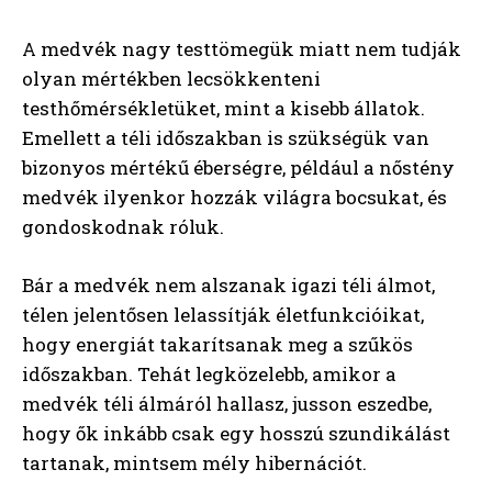
A medvék nagy testtömegük miatt nem tudják
olyan mértékben lecsökkenteni
testhőmérsékletüket, mint a kisebb állatok.
Emellett a téli időszakban is szükségük van
bizonyos mértékű éberségre, például a nőstény
medvék ilyenkor hozzák világra bocsukat, és
gondoskodnak róluk.
Bár a medvék nem alszanak igazi téli álmot,
télen jelentősen lelassítják életfunkcióikat,
hogy energiát takarítsanak meg a szűkös
időszakban. Tehát legközelebb, amikor a
medvék téli álmáról hallasz, jusson eszedbe,
hogy ők inkább csak egy hosszú szundikálást
tartanak, mintsem mély hibernációt.