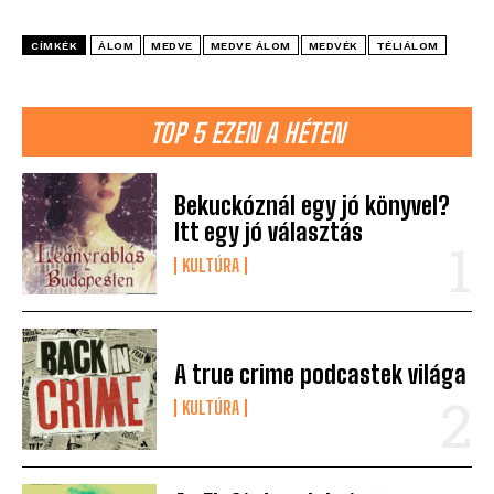
CÍMKÉK
ÁLOM
MEDVE
MEDVE ÁLOM
MEDVÉK
TÉLIÁLOM
TOP 5 EZEN A HÉTEN
Bekuckóznál egy jó könyvel?
Itt egy jó választás
KULTÚRA
A true crime podcastek világa
KULTÚRA