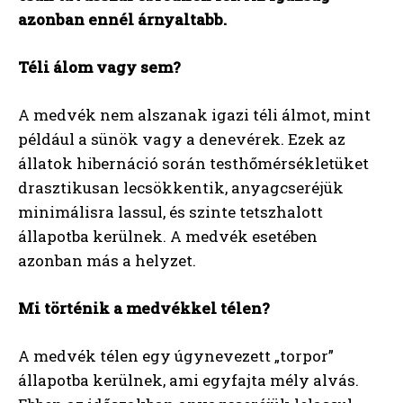
azonban ennél árnyaltabb.
Téli álom vagy sem?
A medvék nem alszanak igazi téli álmot, mint
például a sünök vagy a denevérek. Ezek az
állatok hibernáció során testhőmérsékletüket
drasztikusan lecsökkentik, anyagcseréjük
minimálisra lassul, és szinte tetszhalott
állapotba kerülnek. A medvék esetében
azonban más a helyzet.
Mi történik a medvékkel télen?
A medvék télen egy úgynevezett „torpor”
állapotba kerülnek, ami egyfajta mély alvás.