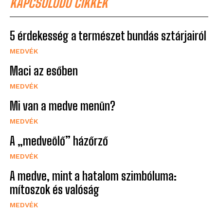
KAPCSOLÓDÓ CIKKEK
5 érdekesség a természet bundás sztárjairól
MEDVÉK
Maci az esőben
MEDVÉK
Mi van a medve menün?
MEDVÉK
A „medveölő” házőrző
MEDVÉK
A medve, mint a hatalom szimbóluma:
mítoszok és valóság
MEDVÉK