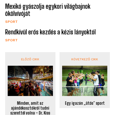
Mexikó gyászolja egykori világbajnok
ökölvívóját
SPORT
Rendkívül erős kezdés a kézis lányoktól
SPORT
ELŐZŐ CIKK
KÖVETKEZŐ CIKK
Minden, amit az
Egy igazán „ütős” sport
ajándékosztókról tudni
szerettél volna – Dr. Kiss