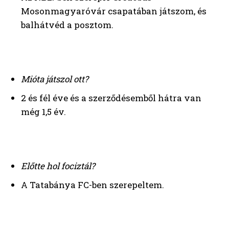
Mosonmagyaróvár csapatában játszom, és
balhátvéd a posztom.
Mióta játszol ott?
2 és fél éve és a szerződésemből hátra van
még 1,5 év.
Előtte hol fociztál?
A Tatabánya FC-ben szerepeltem.