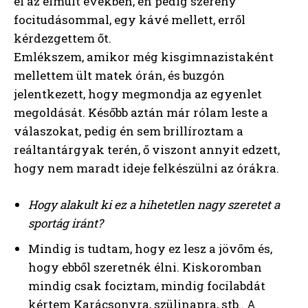
el az elmúlt években, én pedig szerény
focitudásommal, egy kávé mellett, erről
kérdezgettem őt.
Emlékszem, amikor még kisgimnazistaként
mellettem ült matek órán, és buzgón
jelentkezett, hogy megmondja az egyenlet
megoldását. Később aztán már rólam leste a
válaszokat, pedig én sem brillíroztam a
reáltantárgyak terén, ő viszont annyit edzett,
hogy nem maradt ideje felkészülni az órákra.
Hogy alakult ki ez a hihetetlen nagy szeretet a
sportág iránt?
Mindig is tudtam, hogy ez lesz a jövőm és,
hogy ebből szeretnék élni. Kiskoromban
mindig csak fociztam, mindig focilabdát
kértem Karácsonyra, szülinapra, stb.. A