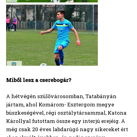
Miből lesz a cserebogár?
A hétvégén szülővárosomban, Tatabányán
jártam, ahol Komárom- Esztergom megye
büszkeségével, régi osztálytársammal, Katona
Károllyal futottam össze egy interjú erejéig. A
még csak 20 éves labdarúgó nagy sikereket ért