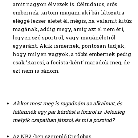
amit nagyon élvezek is. Céltudatos, erős
embernek tartom magam, aki bár látszatra
eléggé lezser életet él, mégis, ha valamit kitűz
magának, addig megy, amíg azt el nem éri,
legyen szó sportról, vagy magánéletről
egyaránt. Akik ismernek, pontosan tudják,
hogy milyen vagyok, a többi embernek pedig
csak ’Karcsi, a focista-ként’ maradok meg, de
ezt nem is bánom.
Akkor most meg is ragadnám az alkalmat, és
feltennék egy pár kérdést a fociról is.
Jelenleg
melyik csapatban játszol, és mi a posztod?
Az NB2.-ben szereplő Credobus