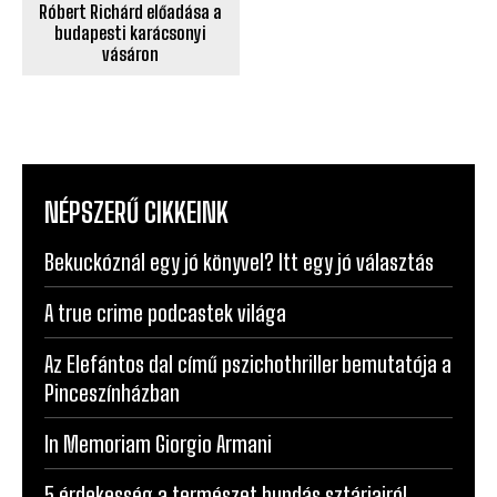
Róbert Richárd előadása a
budapesti karácsonyi
vásáron
NÉPSZERŰ CIKKEINK
Bekuckóznál egy jó könyvel? Itt egy jó választás
A true crime podcastek világa
Az Elefántos dal című pszichothriller bemutatója a
Pinceszínházban
In Memoriam Giorgio Armani
5 érdekesség a természet bundás sztárjairól