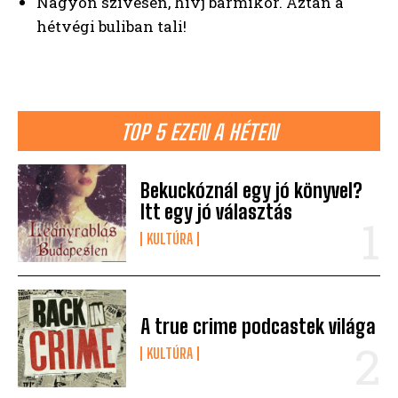
Nagyon szívesen, hívj bármikor. Aztán a
hétvégi buliban tali!
TOP 5 EZEN A HÉTEN
Bekuckóznál egy jó könyvel?
Itt egy jó választás
KULTÚRA
A true crime podcastek világa
KULTÚRA