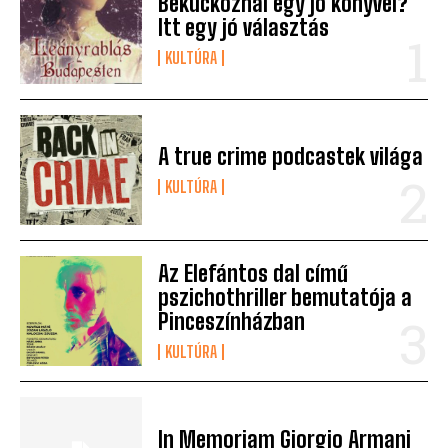
Bekuckóznál egy jó könyvel?
Itt egy jó választás
KULTÚRA
A true crime podcastek világa
KULTÚRA
Az Elefántos dal című
pszichothriller bemutatója a
Pinceszínházban
KULTÚRA
In Memoriam Giorgio Armani