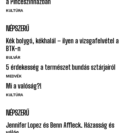
a Pinceszínházban
KULTÚRA
NÉPSZERŰ
Kék bolygó, kékhalál – ilyen a vizsgafelvétel a
BTK-n
BULVÁR
5 érdekesség a természet bundás sztárjairól
MEDVÉK
Mi a valóság?!
KULTÚRA
NÉPSZERŰ
Jennifer Lopez és Benn Affleck. Házasság és
válás