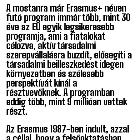
A mostanra már Erasmus+ néven
futó program immár több, mint 30
éve az EU egyik legsikeresebb
programja, ami a fiatalokat
célozva, aktív társadalmi
szerepvállalásra buzdít, elősegíti a
társadalmi beilleszkedést idegen
környezetben és szélesebb
perspektívát kínál a
résztvevőknek. A programban
eddig több, mint 9 millióan vettek
részt.
Az Erasmus 1987-ben indult, azzal
a céllal, hogy a felsőoktatásban