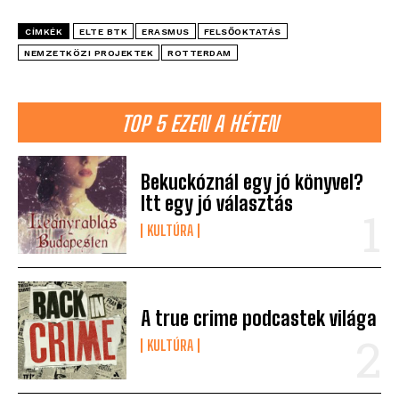
CÍMKÉK
ELTE BTK
ERASMUS
FELSŐOKTATÁS
NEMZETKÖZI PROJEKTEK
ROTTERDAM
TOP 5 EZEN A HÉTEN
Bekuckóznál egy jó könyvel?
Itt egy jó választás
KULTÚRA
A true crime podcastek világa
KULTÚRA