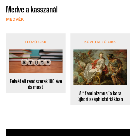
Medve a kasszánál
MEDVÉK
ELŐZŐ CIKK
KÖVETKEZŐ CIKK
Felvételi rendszerek 100 éve
és most
A “feminizmus”a kora
újkori széphistóriákban