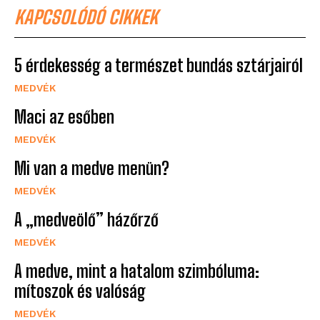
KAPCSOLÓDÓ CIKKEK
5 érdekesség a természet bundás sztárjairól
MEDVÉK
Maci az esőben
MEDVÉK
Mi van a medve menün?
MEDVÉK
A „medveölő” házőrző
MEDVÉK
A medve, mint a hatalom szimbóluma:
mítoszok és valóság
MEDVÉK