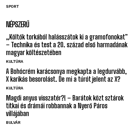
SPORT
NÉPSZERŰ
„Költők torkából halásszátok ki a gramofonokat”
– Technika és test a 20. század első harmadának
magyar költészetében
KULTÚRA
A Bohócrém karácsonya megkapta a legdurvább,
X karikás besorolást. De mi a túrót jelent az X?
KULTÚRA
Magdi anyus visszatér?! – Barátok közt sztárok
titkai és drámái robbannak a Nyerő Páros
villájában
BULVÁR