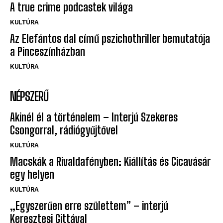
A true crime podcastek világa
KULTÚRA
Az Elefántos dal című pszichothriller bemutatója
a Pinceszínházban
KULTÚRA
NÉPSZERŰ
Akinél él a történelem – Interjú Szekeres
Csongorral, rádiógyűjtővel
KULTÚRA
Macskák a Rivaldafényben: Kiállítás és Cicavásár
egy helyen
KULTÚRA
„Egyszerűen erre születtem” – interjú
Keresztesi Gittával