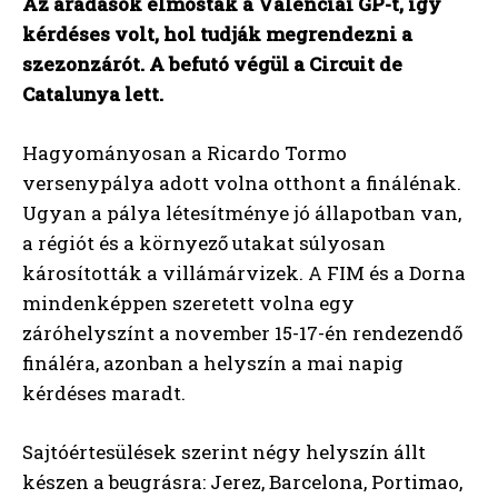
Az áradások elmosták a Valenciai GP-t, így
kérdéses volt, hol tudják megrendezni a
szezonzárót. A befutó végül a Circuit de
Catalunya lett.
Hagyományosan a Ricardo Tormo
versenypálya adott volna otthont a finálénak.
Ugyan a pálya létesítménye jó állapotban van,
a régiót és a környező utakat súlyosan
károsították a villámárvizek. A FIM és a Dorna
mindenképpen szeretett volna egy
záróhelyszínt a november 15-17-én rendezendő
fináléra, azonban a helyszín a mai napig
kérdéses maradt.
Sajtóértesülések szerint négy helyszín állt
készen a beugrásra: Jerez, Barcelona, Portimao,