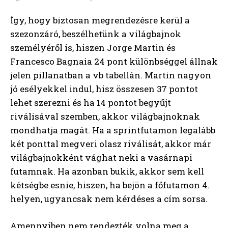
Így, hogy biztosan megrendezésre kerül a
szezonzáró, beszélhetünk a világbajnok
személyéről is, hiszen Jorge Martin és
Francesco Bagnaia 24 pont különbséggel állnak
jelen pillanatban a vb tabellán. Martin nagyon
jó esélyekkel indul, hisz összesen 37 pontot
lehet szerezni és ha 14 pontot begyűjt
riválisával szemben, akkor világbajnoknak
mondhatja magát. Ha a sprintfutamon legalább
két ponttal megveri olasz riválisát, akkor már
világbajnokként vághat neki a vasárnapi
futamnak. Ha azonban bukik, akkor sem kell
kétségbe esnie, hiszen, ha bejön a főfutamon 4.
helyen, ugyancsak nem kérdéses a cím sorsa.
Amennyiben nem rendezték volna meg a