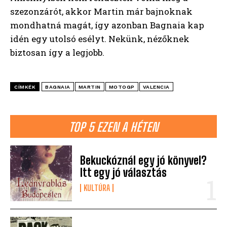
szezonzárót, akkor Martin már bajnoknak
mondhatná magát, így azonban Bagnaia kap
idén egy utolsó esélyt. Nekünk, nézőknek
biztosan így a legjobb.
CÍMKÉK
BAGNAIA
MARTIN
MOTOGP
VALENCIA
TOP 5 EZEN A HÉTEN
Bekuckóznál egy jó könyvel?
Itt egy jó választás
KULTÚRA