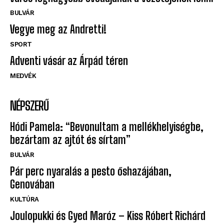
BULVÁR
Vegye meg az Andretti!
SPORT
Adventi vásár az Árpád téren
MEDVÉK
NÉPSZERŰ
Hódi Pamela: “Bevonultam a mellékhelyiségbe,
bezártam az ajtót és sírtam”
BULVÁR
Pár perc nyaralás a pesto őshazájában,
Genovában
KULTÚRA
Joulopukki és Gyed Maróz – Kiss Róbert Richárd