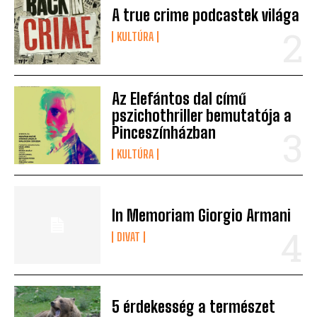
A true crime podcastek világa
KULTÚRA
Az Elefántos dal című
pszichothriller bemutatója a
Pinceszínházban
KULTÚRA
In Memoriam Giorgio Armani
DIVAT
5 érdekesség a természet