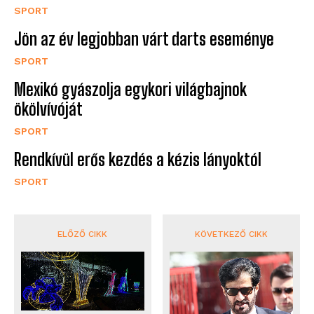
SPORT
Jön az év legjobban várt darts eseménye
SPORT
Mexikó gyászolja egykori világbajnok
ökölvívóját
SPORT
Rendkívül erős kezdés a kézis lányoktól
SPORT
ELŐZŐ CIKK
KÖVETKEZŐ CIKK