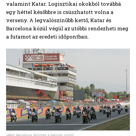
valamint Katar. Logisztikai okokból továbbá
egy héttel későbbre is csúszhatott volna a
verseny. A legvalószínűbb kettő, Katar és
Barcelona közül végül az utóbbi rendezheti meg
a futamot az eredeti időpontban.
Végül Barcelona dönthet a bajnoki címről