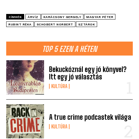
CÍMKÉK
ÁRVÍZ
KARÁCSONY GERGELY
MAGYAR PÉTER
RUBINT RÉKA
SCHOBERT NORBERT
SZTÁROK
TOP 5 EZEN A HÉTEN
Bekuckóznál egy jó könyvel?
Itt egy jó választás
KULTÚRA
A true crime podcastek világa
KULTÚRA