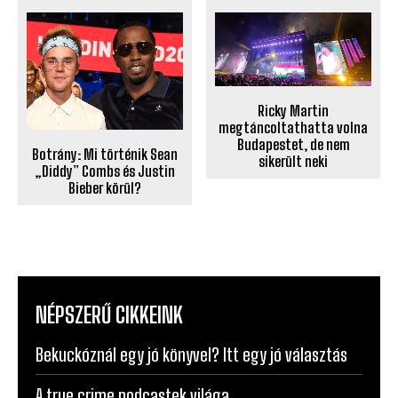
Ricky Martin
megtáncoltathatta volna
Budapestet, de nem
Botrány: Mi történik Sean
sikerült neki
„Diddy” Combs és Justin
Bieber körül?
NÉPSZERŰ CIKKEINK
Bekuckóznál egy jó könyvel? Itt egy jó választás
A true crime podcastek világa