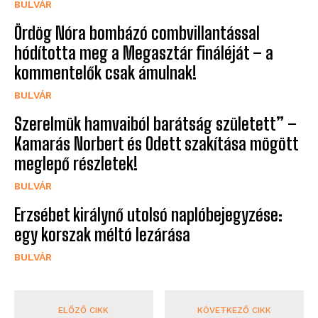
BULVÁR
Ördög Nóra bombázó combvillantással
hódította meg a Megasztár fináléját – a
kommentelők csak ámulnak!
BULVÁR
Szerelmük hamvaiból barátság született” –
Kamarás Norbert és Odett szakítása mögött
meglepő részletek!
BULVÁR
Erzsébet királynő utolsó naplóbejegyzése:
egy korszak méltó lezárása
BULVÁR
ELŐZŐ CIKK
KÖVETKEZŐ CIKK