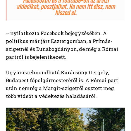
Facebookon és a Youtube-on az árvízi
videóikat, posztjaikat. Ha nem itt élsz, nem
hiszed el.
– nyilatkozta Facebook bejegyzésében. A
politikus már járt Esztergomban, a Prímás-
szigetnél és Dunabogdányon, de még a Római
partról is bejelentkezett.
Ugyanez elmondható Karácsony Gergely,
Budapest főpolgármesteréről is. A Római part
után nemrég a Margit-szigetről osztott meg
több videót a védekezés haladásáról.