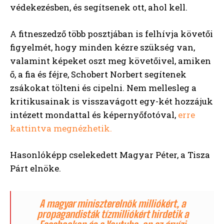
védekezésben, és segítsenek ott, ahol kell.
A fitneszedző több posztjában is felhívja követői
figyelmét, hogy minden kézre szükség van,
valamint képeket oszt meg követőivel, amiken
ő, a fia és féjre, Schobert Norbert segítenek
zsákokat tölteni és cipelni. Nem mellesleg a
kritikusainak is visszavágott egy-két hozzájuk
intézett mondattal és képernyőfotóval,
erre
kattintva megnézhetik.
Hasonlóképp cselekedett Magyar Péter, a Tisza
Párt elnöke.
A magyar miniszterelnök milliókért, a
propagandisták tízmilliókért hirdetik a