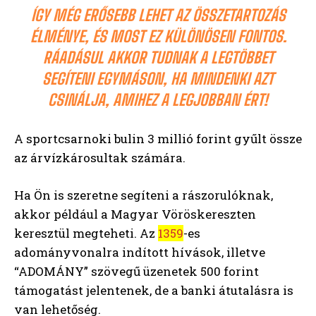
ÍGY MÉG ERŐSEBB LEHET AZ ÖSSZETARTOZÁS
ÉLMÉNYE, ÉS MOST EZ KÜLÖNÖSEN FONTOS.
RÁADÁSUL AKKOR TUDNAK A LEGTÖBBET
SEGÍTENI EGYMÁSON, HA MINDENKI AZT
CSINÁLJA, AMIHEZ A LEGJOBBAN ÉRT!
A sportcsarnoki bulin 3 millió forint gyűlt össze
az árvízkárosultak számára.
Ha Ön is szeretne segíteni a rászorulóknak,
akkor például a Magyar Vöröskereszten
keresztül megteheti. Az
1359
-es
adományvonalra indított hívások, illetve
“ADOMÁNY” szövegű üzenetek 500 forint
támogatást jelentenek, de a banki átutalásra is
van lehetőség.