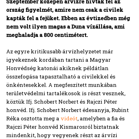
Szeptember közepén árvízre hívták fel az
ország figyelmét, amire nem csak a civilek
kapták fel a fejüket. Ebben az évtizedben még
nem volt ilyen magas a Duna vízállása, ami
meghaladja a 800 centimétert.
Az egyre kritikusabb árvízhelyzetet már
igyekeznek kordában tartani a Magyar
Honvédség katonái akiknek példátlan
összefogása tapasztalható a civilekkel és
önkéntesekkel. A megfeszített munkában
területvédelmi tartalékosok is részt vesznek,
köztük Ifj. Schobert Norbert és Rajczi Péter
honvéd. Ifj. Schobert Norbert édesanyja, Rubint
Réka osztotta meg a
videót
, amelyben a fia és
Rajczi Péter honvéd Kismarosról biztatnak
mindenkit, hogy vegyenek részt az árvízi