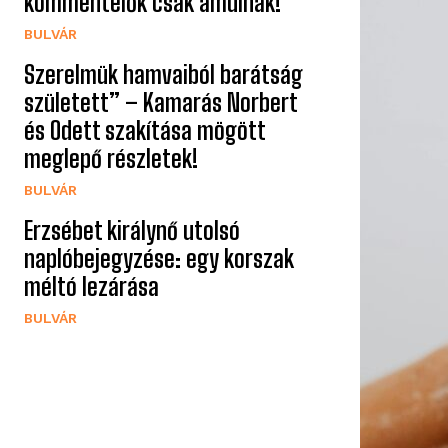
kommentelők csak ámulnak!
BULVÁR
Szerelmük hamvaiból barátság
született” – Kamarás Norbert
és Odett szakítása mögött
meglepő részletek!
BULVÁR
Erzsébet királynő utolsó
naplóbejegyzése: egy korszak
méltó lezárása
BULVÁR