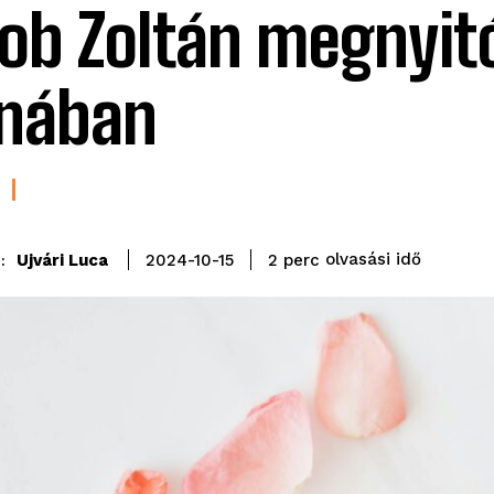
ob Zoltán megnyitó
nában
olvasási idő
Ujvári Luca
2
perc
2024-10-15
: