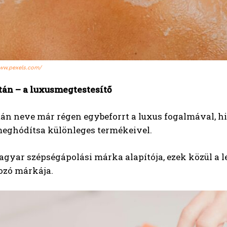
www.pexels.com/
tán – a luxusmegtestesítő
tán neve már régen egybeforrt a luxus fogalmával, h
 meghódítsa különleges termékeivel.
gyar szépségápolási márka alapítója, ezek közül a l
zó márkája.