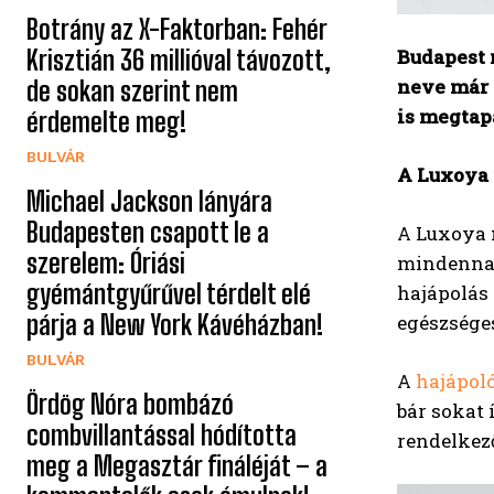
Botrány az X-Faktorban: Fehér
Krisztián 36 millióval távozott,
Budapest 
neve már 
de sokan szerint nem
is megtap
érdemelte meg!
BULVÁR
A Luxoya 
Michael Jackson lányára
Budapesten csapott le a
A Luxoya m
szerelem: Óriási
mindenna
gyémántgyűrűvel térdelt elé
hajápolás 
párja a New York Kávéházban!
egészséges
BULVÁR
A
hajápol
Ördög Nóra bombázó
bár sokat
combvillantással hódította
rendelkező
meg a Megasztár fináléját – a