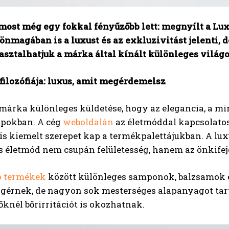
most még egy fokkal fényűzőbb lett: megnyílt a Lu
önmagában is a luxust és az exkluzivitást jelenti,
asztalhatjuk a márka által kínált különleges világo
filozófiája: luxus, amit megérdemelsz
árka különleges küldetése, hogy az elegancia, a min
pokban. A cég
weboldalán
az életmóddal kapcsolatos
is kiemelt szerepet kap a termékpalettájukban. A lux
 életmód nem csupán felületesség, hanem az önkifeje
ó termékek
között különleges samponok, balzsamok 
 ígérnek, de nagyon sok mesterséges alapanyagot ta
knél bőrirritációt is okozhatnak.