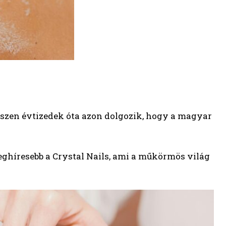
iszen évtizedek óta azon dolgozik, hogy a magyar
eghíresebb a Crystal Nails, ami a műkörmös világ