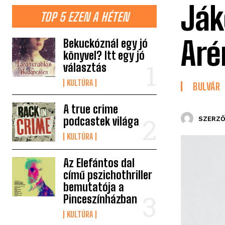
Ják
TOP 5 EZEN A HÉTEN
Aré
Bekuckóznál egy jó
könyvel? Itt egy jó
választás
KULTÚRA
BULVÁR
A true crime
podcastek világa
SZERZŐ
KULTÚRA
Az Elefántos dal
című pszichothriller
bemutatója a
Pinceszínházban
KULTÚRA