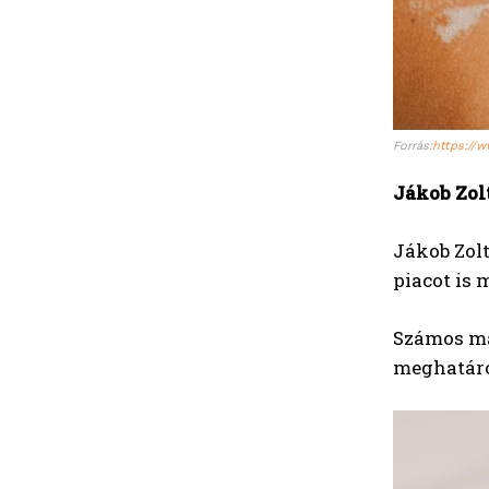
Forrás:
https://
Jákob Zol
Jákob Zol
piacot is
Számos ma
meghatáro