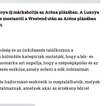
xoya új márkaboltja az Aréna plázában. A Luxoya
 de mostantól a Westend után az Aréna plázában
t.
őség és az önkifejezés találkozzon a
 különféle kategóriák mutatják, hogy a bőr- és
usmárka azt sugallja, hogy a szépségápolás és az
zés eszköze, amely erősíti a nők önbizalmát.
és hajformázó eszközök is megtalálhatók, melyek
rtalmaznak, amelyek akár az érzékeny bőrrel