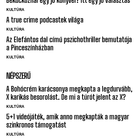
Bekuckóznál egy jó könyvel? Itt egy jó választás
KULTÚRA
A true crime podcastek világa
KULTÚRA
Az Elefántos dal című pszichothriller bemutatója
a Pinceszínházban
KULTÚRA
NÉPSZERŰ
A Bohócrém karácsonya megkapta a legdurvább,
X karikás besorolást. De mi a túrót jelent az X?
KULTÚRA
5+1 videójáték, amik anno megkapták a magyar
szinkronos támogatást
KULTÚRA