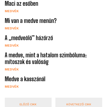
Maci az esőben
MEDVÉK
Mi van a medve menün?
MEDVÉK
A „medveölő” házőrző
MEDVÉK
A medve, mint a hatalom szimbóluma:
mítoszok és valóság
MEDVÉK
Medve a kasszánál
MEDVÉK
ELŐZŐ CIKK
KÖVETKEZŐ CIKK