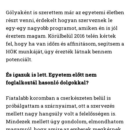
Gólyaként is szerettem már az egyetemi életben
részt venni, érdekelt hogyan szerveznek le
egy-egy nagyobb programot, amiken én is jól
éreztem magam. Körülbelül 2016 telén kértek
fel, hogy ha van időm és affinitásom, segítsem a
HÖK munkáját, úgy érezték látnak bennem
potenciált.
És igazuk is lett. Egyetem előtt nem
foglalkoztál hasonló dolgokkal?
Fiatalabb koromban a cserkészeten belül is
próbálgattam a szárnyaimat, ott a szervezés
mellett nagy hangsúly volt a felelősségen is.
Mindezek mellett úgy gondolom, elmondhatom
magamról, hogy amire az emberek megkérnek,