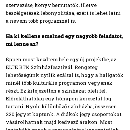
szervezése, könyv bemutatók, illetve
beszélgetések lebonyolítása, ezért is lehet látni
a nevem több programnál is.
Ha ki kellene emelned egy nagyobb feladatot,
mi lenne az?
Éppen most kezdtem bele egy új projektbe, az
ELTE BTK Színházfesztivál. Rengeteg
lehetőségünk nyílik ezáltal is, hogy a hallgatók
minél több kulturális programon vegyenek
részt. Ez kifejezetten a színházat öleli fel.
Előreláthatólag egy hónapon keresztül fog
tartani. Nyolc különböző színházba, összesen
220 jegyet kaptunk. A diákok jegy csoportokat
vásárolhatnak majd kedvező árakon. Most
leginkább ennek a szervezésére koncentrálok,