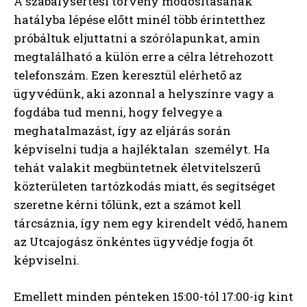
A szabálysértési törvény módosításának
hatályba lépése előtt minél több érintetthez
próbáltuk eljuttatni a szórólapunkat, amin
megtalálható a külön erre a célra létrehozott
telefonszám. Ezen keresztül elérhető az
ügyvédünk, aki azonnal a helyszínre vagy a
fogdába tud menni, hogy felvegye a
meghatalmazást, így az eljárás során
képviselni tudja a hajléktalan személyt. Ha
tehát valakit megbüntetnek életvitelszerű
közterületen tartózkodás miatt, és segítséget
szeretne kérni tőlünk, ezt a számot kell
tárcsáznia, így nem egy kirendelt védő, hanem
az Utcajogász önkéntes ügyvédje fogja őt
képviselni.
Emellett minden pénteken 15:00-tól 17:00-ig kint