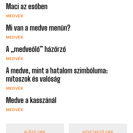
Maci az esőben
MEDVÉK
Mi van a medve menün?
MEDVÉK
A „medveölő” házőrző
MEDVÉK
A medve, mint a hatalom szimbóluma:
mítoszok és valóság
MEDVÉK
Medve a kasszánál
MEDVÉK
ELŐZŐ CIKK
KÖVETKEZŐ CIKK