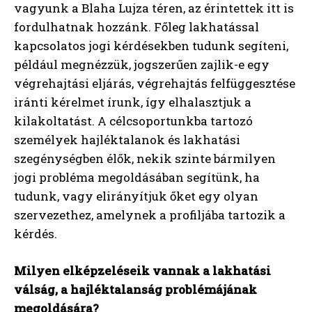
vagyunk a Blaha Lujza téren, az érintettek itt is
fordulhatnak hozzánk. Főleg lakhatással
kapcsolatos jogi kérdésekben tudunk segíteni,
például megnézzük, jogszerűen zajlik-e egy
végrehajtási eljárás, végrehajtás felfüggesztése
iránti kérelmet írunk, így elhalasztjuk a
kilakoltatást. A célcsoportunkba tartozó
személyek hajléktalanok és lakhatási
szegénységben élők, nekik szinte bármilyen
jogi probléma megoldásában segítünk, ha
tudunk, vagy elirányítjuk őket egy olyan
szervezethez, amelynek a profiljába tartozik a
kérdés.
Milyen elképzeléseik vannak a lakhatási
válság, a hajléktalanság problémájának
megoldására?