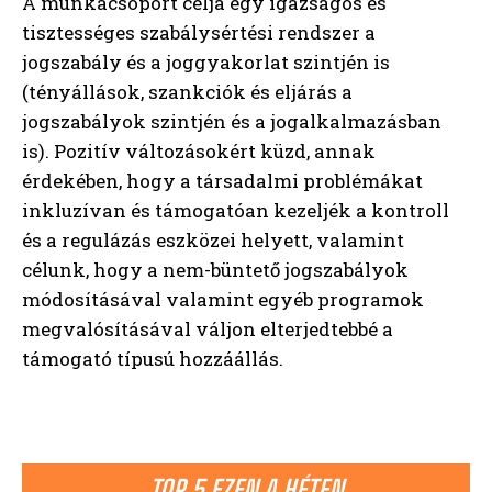
A munkacsoport célja egy igazságos és
tisztességes szabálysértési rendszer a
jogszabály és a joggyakorlat szintjén is
(tényállások, szankciók és eljárás a
jogszabályok szintjén és a jogalkalmazásban
is). Pozitív változásokért küzd, annak
érdekében, hogy a társadalmi problémákat
inkluzívan és támogatóan kezeljék a kontroll
és a regulázás eszközei helyett, valamint
célunk, hogy a nem-büntető jogszabályok
módosításával valamint egyéb programok
megvalósításával váljon elterjedtebbé a
támogató típusú hozzáállás.
TOP 5 EZEN A HÉTEN