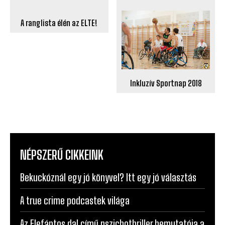
A ranglista élén az ELTE!
Inkluzív Sportnap 2018
NÉPSZERŰ CIKKEINK
Bekuckóznál egy jó könyvel? Itt egy jó választás
A true crime podcastek világa
Az Elefántos dal című pszichothriller bemutatója a