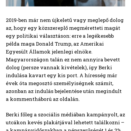
2019-ben már nem újkeletű vagy meglepő dolog
az, hogy egy közszereplő megméretteti magát
egy politikai választáson: erre a legékesebb
példa maga Donald Trump, az Amerikai
Egyesült Államok jelenlegi elnöke.
Magyarországon talán ez nem annyira bevett
dolog (persze vannak kivételek), így Berki
indulása kavart egy kis port. A híresség már
évek óta megosztó személyiségnek számít,
azonban az indulás bejelentése után megindult
a kommentháború az oldalán.
Berki főleg a szociális médiában kampányolt, az
utcákon kevés plakátjával lehetett találkozni –
a kampányidőszakban a népszerűségét 1 és 2%