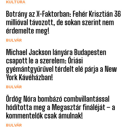
KULTÚRA
Botrány az X-Faktorban: Fehér Krisztián 36
millióval távozott, de sokan szerint nem
érdemelte meg!
BULVÁR
Michael Jackson lányára Budapesten
csapott le a szerelem: Óriási
gyémántgyűrűvel térdelt elé párja a New
York Kávéházban!
BULVÁR
Ördög Nóra bombázó combvillantással
hódította meg a Megasztár fináléját – a
kommentelők csak ámulnak!
BULVÁR