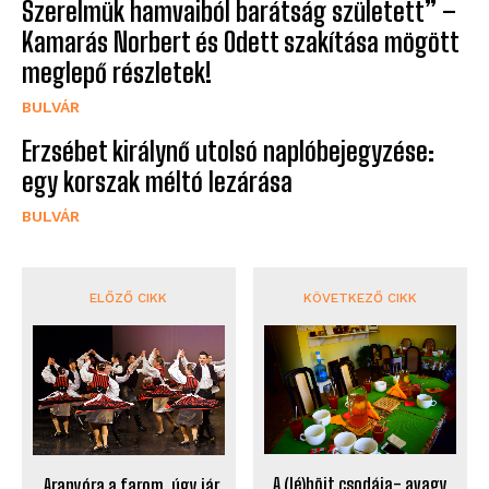
Szerelmük hamvaiból barátság született” –
Kamarás Norbert és Odett szakítása mögött
meglepő részletek!
BULVÁR
Erzsébet királynő utolsó naplóbejegyzése:
egy korszak méltó lezárása
BULVÁR
ELŐZŐ CIKK
KÖVETKEZŐ CIKK
A (lé)böjt csodája- avagy
„Aranyóra a farom, úgy jár,