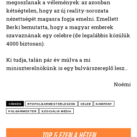
megoszlanak a vélemények: az azonban
kétségtelen, hogy az új reality-sorozata
nézettségét magasra fogja emelni. Emellett
Berki bemutatta, hogy a magyar emberek
szavaznának egy celebre (de legalábbis közülük
4000 biztosan).
Ki tudja, talán pár év múlva a mi
miniszterelnökünk is egy bulvárszereplő lesz…
Noémi
CÍMKÉK
#FOPOLGARMESTERLESZEK
CELEB
KAMPÁNY
POLGÁRMESTER
SZOCIÁLIS MÉDIA
TOP 5 EZEN A HÉTEN