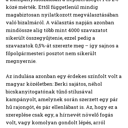
közé mérték. Ettől függetlenül mindig
magabiztosan nyilatkozott megválasztásában
való bizalmáról. A választás napján azonban
mindössze alig több mint 4000 szavazatot
sikerült összegyűjtenie, ezzel pedig a
szavazatok 0,5%-át szerezte meg – így sajnos a
főpolgármesteri posztot nem sikerült
megnyernie.
Az indulása azonban egy érdekes színfolt volt a
magyar közéletben: Berki sajátos, néhol
bicskanyitogatónak tűnő stílusával
kampányolt, amelynek során szerzett egy pár
hű rajongót, és pár ellenlábast is. Az, hogy ez a
szereplése csak egy, a hírnevét növelő fogás
volt, vagy komolyan gondolt lépés, arról