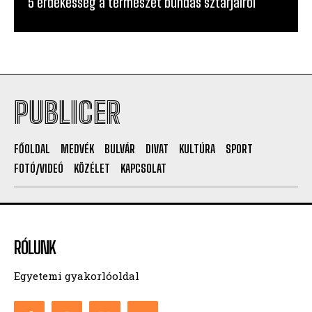
5 érdekesség a természet bundás sztárjairól
PUBLICER
FŐOLDAL
MEDVÉK
BULVÁR
DIVAT
KULTÚRA
SPORT
FOTÓ/VIDEÓ
KÖZÉLET
KAPCSOLAT
RÓLUNK
Egyetemi gyakorlóoldal