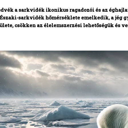
dvék a sarkvidék ikonikus ragadozói és az éghajla
Északi-sarkvidék hőmérséklete emelkedik, a jég g
ülete, csökken az élelemszerzési lehetőségük és ve