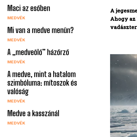
Maci az esőben
A jegesme
MEDVÉK
Ahogy az 
vadászter
Mi van a medve menün?
MEDVÉK
A „medveölő” házőrző
MEDVÉK
A medve, mint a hatalom
szimbóluma: mítoszok és
valóság
MEDVÉK
Medve a kasszánál
MEDVÉK