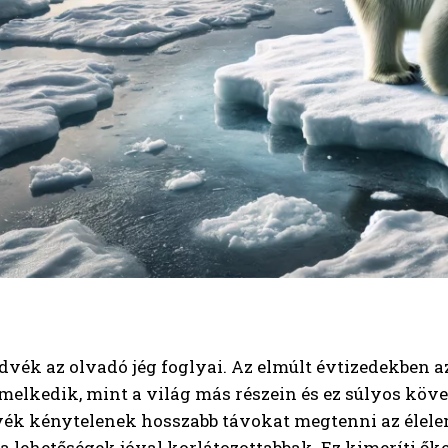
dvék az olvadó jég foglyai. Az elmúlt évtizedekben 
elkedik, mint a világ más részein és ez súlyos köve
ék kénytelenek hosszabb távokat megtenni az élelem
 a lehetőségek jóval korlátozottabbak. Ez kimeríti ők