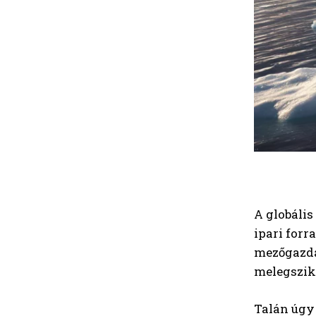
A globáli
ipari forr
mezőgazdas
melegszik,
Talán úgy