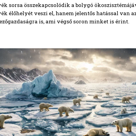
k sorsa összekapcsolódik a bolygó ökoszisztémájáva
k élőhelyét veszi el, hanem jelentős hatással van az
zőgazdaságra is, ami végső soron minket is érint.