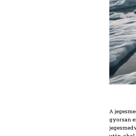
A jegesme
gyorsan em
jegesmedv
után, ahol