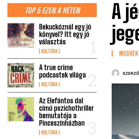
A j
TOP 5 EZEN A HÉTEN
jeg
Bekuckóznál egy jó
könyvel? Itt egy jó
választás
KULTÚRA
MEDVÉK
A true crime
podcastek világa
SZERZŐ
KULTÚRA
Az Elefántos dal
című pszichothriller
bemutatója a
Pinceszínházban
KULTÚRA