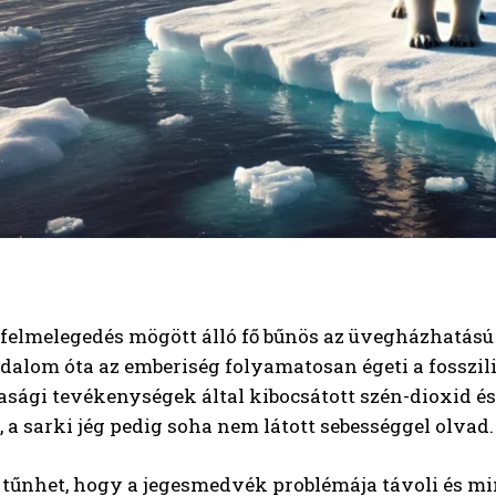
s felmelegedés mögött álló fő bűnös az üvegházhatás
adalom óta az emberiség folyamatosan égeti a fosszili
ági tevékenységek által kibocsátott szén-dioxid és 
 a sarki jég pedig soha nem látott sebességgel olvad.
 tűnhet, hogy a jegesmedvék problémája távoli és mi