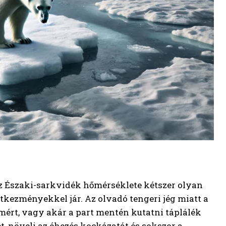
az Északi-sarkvidék hőmérséklete kétszer olyan
tkezményekkel jár. Az olvadó tengeri jég miatt a
ért, vagy akár a part mentén kutatni táplálék
et, növeli az éhezés kockázatát és sokszor a