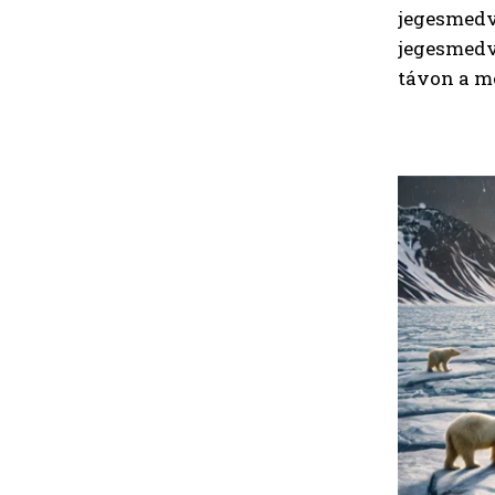
jegesmedvé
jegesmedvé
távon a me