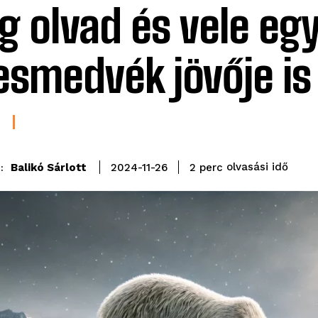
ég olvad és vele eg
esmedvék jövője is
olvasási idő
Balikó Sárlott
2
perc
2024-11-26
: