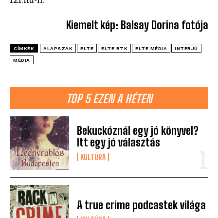
Kiemelt kép: Balsay Dorina fotója
CÍMKÉK
ALAPSZAK
ELTE
ELTE BTK
ELTE MÉDIA
INTERJÚ
MÉDIA
TOP 5 EZEN A HÉTEN
Bekuckóznál egy jó könyvel?
Itt egy jó választás
KULTÚRA
A true crime podcastek világa