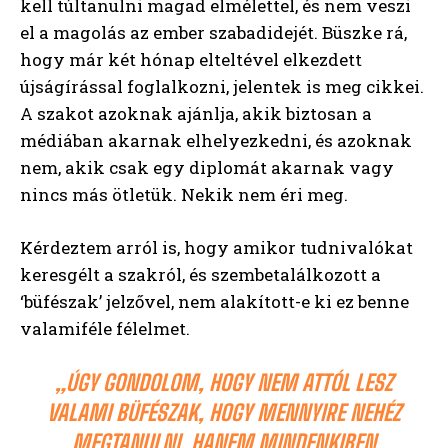
kell túltanulni magad elmélettel, és nem veszi
el a magolás az ember szabadidejét. Büszke rá,
hogy már két hónap elteltével elkezdett
újságírással foglalkozni, jelentek is meg cikkei.
A szakot azoknak ajánlja, akik biztosan a
médiában akarnak elhelyezkedni, és azoknak
nem, akik csak egy diplomát akarnak vagy
nincs más ötletük. Nekik nem éri meg.
Kérdeztem arról is, hogy amikor tudnivalókat
keresgélt a szakról, és szembetalálkozott a
‘büfészak’ jelzővel, nem alakított-e ki ez benne
valamiféle félelmet.
„ÚGY GONDOLOM, HOGY NEM ATTÓL LESZ
VALAMI BÜFÉSZAK, HOGY MENNYIRE NEHÉZ
MEGTANULNI, HANEM MINDENKIBEN