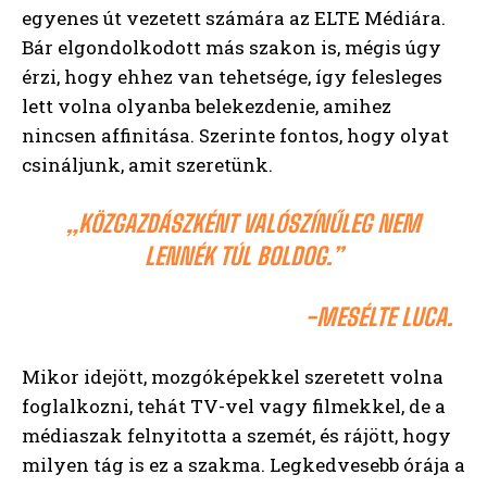
egyenes út vezetett számára az ELTE Médiára.
Bár elgondolkodott más szakon is, mégis úgy
érzi, hogy ehhez van tehetsége, így felesleges
lett volna olyanba belekezdenie, amihez
nincsen affinitása. Szerinte fontos, hogy olyat
csináljunk, amit szeretünk.
„KÖZGAZDÁSZKÉNT VALÓSZÍNŰLEG NEM
LENNÉK TÚL BOLDOG.”
-MESÉLTE LUCA.
Mikor idejött, mozgóképekkel szeretett volna
foglalkozni, tehát TV-vel vagy filmekkel, de a
médiaszak felnyitotta a szemét, és rájött, hogy
milyen tág is ez a szakma. Legkedvesebb órája a