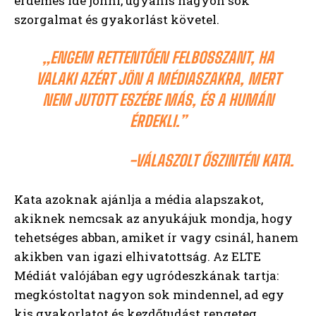
érdemes ide jönni, ugyanis nagyon sok
szorgalmat és gyakorlást követel.
„ENGEM RETTENTŐEN FELBOSSZANT, HA
VALAKI AZÉRT JÖN A MÉDIASZAKRA, MERT
NEM JUTOTT ESZÉBE MÁS, ÉS A HUMÁN
ÉRDEKLI.”
-VÁLASZOLT ŐSZINTÉN KATA.
Kata azoknak ajánlja a média alapszakot,
akiknek nemcsak az anyukájuk mondja, hogy
tehetséges abban, amiket ír vagy csinál, hanem
akikben van igazi elhivatottság. Az ELTE
Médiát valójában egy ugródeszkának tartja:
megkóstoltat nagyon sok mindennel, ad egy
kis gyakorlatot és kezdőtudást rengeteg