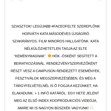
SZIASZTOK! LEGÚJABB #FACEOFELTE SZEREPLŐNK
HORVÁTH KATA MÁSODÉVES ÚJSÁGÍRÓ
SZAKIRÁNYOS, FILM MINOROS HALLGATÓNK. KATA
NÉLKÜLÖZHETETLEN TAGJA AZ ELTE
“KEMÉNYMAGNAK”.
HÖK -ÖSKÉNT SEGÍTETT A
BEIRATKOZÁSNÁL, RENDEZVÉNYSZERVEZŐKÉNT
RÉSZT VESZ A CAMPUSON RENDEZETT ESEMÉNYEK,
FESZTIVÁLOK MEGSZERVEZÉSÉBEN, ÉS MÉG A
TÁRGYFELVÉTELNÉL IS Ő FOGJA A KEZÜNKET, HA
ELAKADUNK. + 1 INFÓ KATÁRÓL: EGY HETE JELENT
MEG AZ ELSŐ INDEX KOOPRODUKCIÓS VIDEÓJA,
AMIRE MI IS NAGYON BÜSZKÉK VAGYUNK!