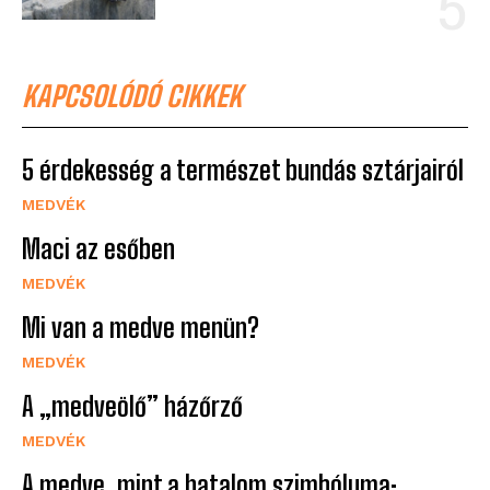
KAPCSOLÓDÓ CIKKEK
5 érdekesség a természet bundás sztárjairól
MEDVÉK
Maci az esőben
MEDVÉK
Mi van a medve menün?
MEDVÉK
A „medveölő” házőrző
MEDVÉK
A medve, mint a hatalom szimbóluma: