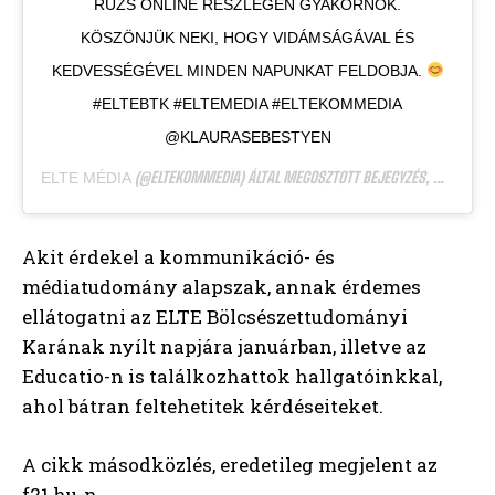
RÚZS ONLINE RÉSZLEGÉN GYAKORNOK.
KÖSZÖNJÜK NEKI, HOGY VIDÁMSÁGÁVAL ÉS
KEDVESSÉGÉVEL MINDEN NAPUNKAT FELDOBJA.
#ELTEBTK #ELTEMEDIA #ELTEKOMMEDIA
@KLAURASEBESTYEN
(@ELTEKOMMEDIA) ÁLTAL MEGOSZTOTT BEJEGYZÉS,
ELTE MÉDIA
OKT 3.,
Akit érdekel a kommunikáció- és
médiatudomány alapszak, annak érdemes
ellátogatni az ELTE Bölcsészettudományi
Karának nyílt napjára januárban, illetve az
Educatio-n is találkozhattok hallgatóinkkal,
ahol bátran feltehetitek kérdéseiteket.
A cikk másodközlés, eredetileg megjelent az
f21.hu-n.