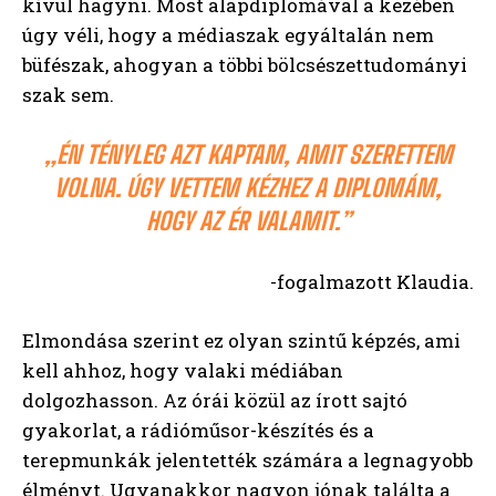
kívül hagyni. Most alapdiplomával a kezében
úgy véli, hogy a médiaszak egyáltalán nem
büfészak, ahogyan a többi bölcsészettudományi
szak sem.
„ÉN TÉNYLEG AZT KAPTAM, AMIT SZERETTEM
VOLNA. ÚGY VETTEM KÉZHEZ A DIPLOMÁM,
HOGY AZ ÉR VALAMIT.”
-fogalmazott Klaudia.
Elmondása szerint ez olyan szintű képzés, ami
kell ahhoz, hogy valaki médiában
dolgozhasson. Az órái közül az írott sajtó
gyakorlat, a rádióműsor-készítés és a
terepmunkák jelentették számára a legnagyobb
élményt. Ugyanakkor nagyon jónak találta a