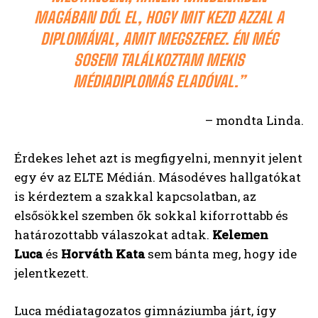
MAGÁBAN DŐL EL, HOGY MIT KEZD AZZAL A
DIPLOMÁVAL, AMIT MEGSZEREZ. ÉN MÉG
SOSEM TALÁLKOZTAM MEKIS
MÉDIADIPLOMÁS ELADÓVAL.”
– mondta Linda.
Érdekes lehet azt is megfigyelni, mennyit jelent
egy év az ELTE Médián. Másodéves hallgatókat
is kérdeztem a szakkal kapcsolatban, az
elsősökkel szemben ők sokkal kiforrottabb és
határozottabb válaszokat adtak.
Kelemen
Luca
és
Horváth Kata
sem bánta meg, hogy ide
jelentkezett.
Luca médiatagozatos gimnáziumba járt, így