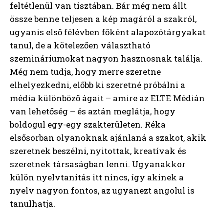
feltétlenül van tisztában. Bár még nem állt
össze benne teljesen a kép magáról a szakról,
ugyanis első félévben főként alapozótárgyakat
tanul, de a kötelezően választható
szemináriumokat nagyon hasznosnak találja.
Még nem tudja, hogy merre szeretne
elhelyezkedni, előbb ki szeretné próbálni a
média különböző ágait – amire az ELTE Médián
van lehetőség – és aztán meglátja, hogy
boldogul egy-egy szakterületen. Réka
elsősorban olyanoknak ajánlaná a szakot, akik
szeretnek beszélni, nyitottak, kreatívak és
szeretnek társaságban lenni. Ugyanakkor
külön nyelvtanítás itt nincs, így akinek a
nyelv nagyon fontos, az ugyanezt angolul is
tanulhatja.