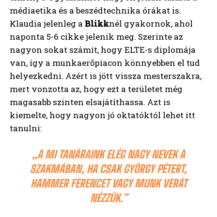
médiaetika és a beszédtechnika órákat is.
Klaudia jelenleg a
Blikk
nél gyakornok, ahol
naponta 5-6 cikke jelenik meg. Szerinte az
nagyon sokat számít, hogy ELTE-s diplomája
van, így a munkaerőpiacon könnyebben el tud
helyezkedni. Azért is jött vissza mesterszakra,
mert vonzotta az, hogy ezt a területet még
magasabb szinten elsajátíthassa. Azt is
kiemelte, hogy nagyon jó oktatóktól lehet itt
tanulni:
„A MI TANÁRAINK ELÉG NAGY NEVEK A
SZAKMÁBAN, HA CSAK GYÖRGY PÉTERT,
HAMMER FERENCET VAGY MUNK VERÁT
NÉZZÜK.”