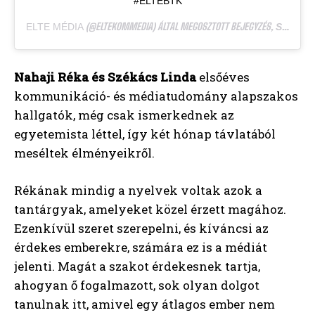
#ELTEBTK
(@ELTEKOMMEDIA) ÁLTAL MEGOSZTOTT BEJEGYZÉS,
ELTE MÉDIA
SZEPT 20., 2018, IDŐPONT: 1:36 (PDT IDŐZÓNA SZERINT)
Nahaji Réka és Székács Linda
elsőéves
kommunikáció- és médiatudomány alapszakos
hallgatók, még csak ismerkednek az
egyetemista léttel, így két hónap távlatából
meséltek élményeikről.
Rékának mindig a nyelvek voltak azok a
tantárgyak, amelyeket közel érzett magához.
Ezenkívül szeret szerepelni, és kíváncsi az
érdekes emberekre, számára ez is a médiát
jelenti. Magát a szakot érdekesnek tartja,
ahogyan ő fogalmazott, sok olyan dolgot
tanulnak itt, amivel egy átlagos ember nem