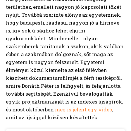
területhez, emellett nagyon jó kapcsolati tőkét
nyújt. Továbbá szerinte előnye az egyetemnek,
hogy budapesti, ráadásul nagyon jó a hírneve
is, így sok újsághoz lehet eljutni
gyakornokként. Mindemellett olyan
szakemberek tanítanak a szakon, akik valóban
ebben a szakmában dolgoznak, sőt maga az
egyetem is nagyon felszerelt. Egyetemi
élményei közül kiemelte az első félévben
készített dokumentumfilmjét a férfi testképről,
amire Donáth Péter is felfigyelt, és felajánlotta
további segítségét. Ezenkívül beválogatták
egyik projektmunkáját is az indexes újságírók,
és most októberben
meg is jelent egy videó
,
amit az újsággal közösen készítettek.