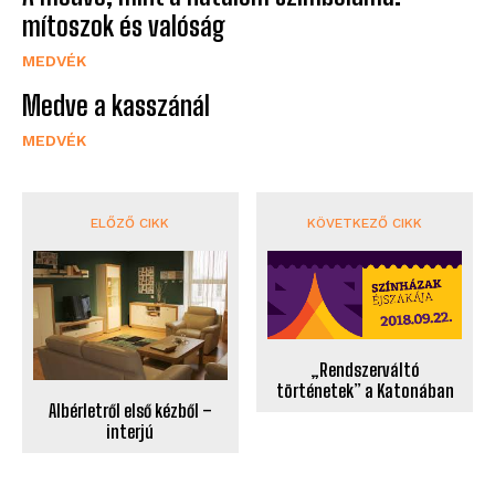
mítoszok és valóság
MEDVÉK
Medve a kasszánál
MEDVÉK
ELŐZŐ CIKK
KÖVETKEZŐ CIKK
„Rendszerváltó
történetek” a Katonában
Albérletről első kézből –
interjú