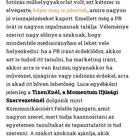
fotózás műhelygyakorlat volt, ezt kétszer is
elvégezte,
képei meg is jelentek
, amire nagyon
jó visszajelzéseket kapott. Emellett még a PR
órát is nagyon izgalmasnak találja. Véleménye
szerint nagy előnye a szaknak, hogy
mindenféle médiairányban el lehet vele
helyezkedni: ha a PR iránt érdeklődsz, akkor
azt is tudod itt tanulni, ha marketing iránt,
akkor arra is van kurzus, ugyanakkor ha
művészet, újságírás vagy rádiózás érdekel, arra
is akad itt bőven lehetőség. Luca egyébként
jelenleg a
TizenXnél, a Momentum Ifjúsági
Szervezeténél
dolgozik mint
Kommunikációért Felelős Igazgató, amit
nagyon szeret, mert tudja hasznosítani az
egyetemen tanultakat és tapasztalatot is tud
szerezni. A szakot azoknak ajánlja, akik