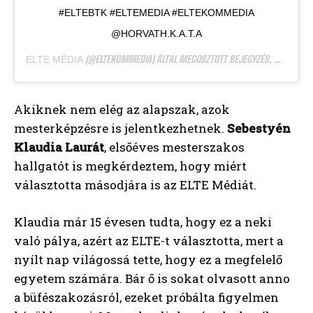
#ELTEBTK #ELTEMEDIA #ELTEKOMMEDIA
@HORVATH.K.A.T.A
(@ELTEKOMMEDIA) ÁLTAL MEGOSZTOTT BEJEGYZÉS,
ELTE MÉDIA
OKT 10.
Akiknek nem elég az alapszak, azok
mesterképzésre is jelentkezhetnek.
Sebestyén
Klaudia Laurát
, elsőéves mesterszakos
hallgatót is megkérdeztem, hogy miért
választotta másodjára is az ELTE Médiát.
Klaudia már 15 évesen tudta, hogy ez a neki
való pálya, azért az ELTE-t választotta, mert a
nyílt nap világossá tette, hogy ez a megfelelő
egyetem számára. Bár ő is sokat olvasott anno
a büfészakozásról, ezeket próbálta figyelmen