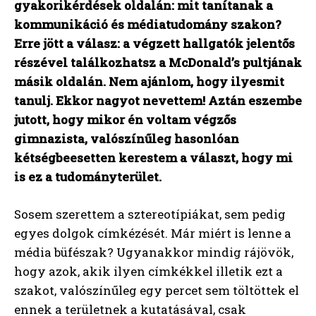
gyakorikérdések oldalán: mit tanítanak a
kommunikáció és médiatudomány szakon?
Erre jött a válasz: a végzett hallgatók jelentős
részével találkozhatsz a McDonald’s pultjának
másik oldalán. Nem ajánlom, hogy ilyesmit
tanulj. Ekkor nagyot nevettem! Aztán eszembe
jutott, hogy mikor én voltam végzős
gimnazista, valószínűleg hasonlóan
kétségbeesetten kerestem a választ, hogy mi
is ez a tudományterület.
Sosem szerettem a sztereotípiákat, sem pedig
egyes dolgok címkézését. Már miért is lenne a
média büfészak? Ugyanakkor mindig rájövök,
hogy azok, akik ilyen címkékkel illetik ezt a
szakot, valószínűleg egy percet sem töltöttek el
ennek a területnek a kutatásával, csak