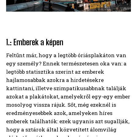
1.: Emberek a képen
Feltűnt már, hogy a legtöbb óriásplakáton van
egy személy? Ennek természetesen oka van: a
legtöbb statisztika szerint az emberek
hajlamosabbak azokra a hirdetésekre
kattintani, illetve szimpatikusabbnak találják
azokat a plakátokat, amelyekről egy-egy ember
mosolyog vissza rájuk. Sőt, még ezeknél is
eredményesebbek azok, amelyeken híres
emberek találhatók: ezek ugyanis azt sugallják,
hogy a sztárok által közvetített álomvilág