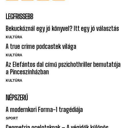
LEGFRISSEBB
Bekuckóznál egy jó könyvel? Itt egy jó választás
KULTÚRA
A true crime podcastek világa
KULTÚRA
Az Elefántos dal című pszichothriller bemutatója
a Pinceszínházban
KULTÚRA
NÉPSZERŰ
A modernkori Forma-1 tragédiája
SPORT
Geometria ocelotoknak – A végidők különös