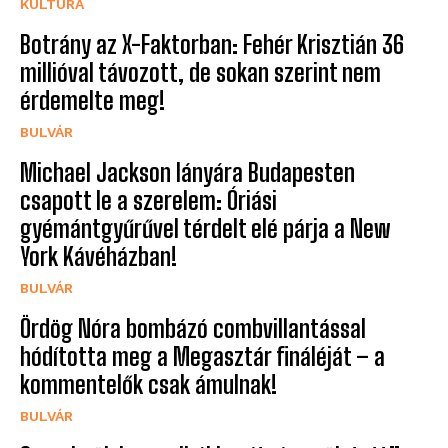
KULTÚRA
Botrány az X-Faktorban: Fehér Krisztián 36
millióval távozott, de sokan szerint nem
érdemelte meg!
BULVÁR
Michael Jackson lányára Budapesten
csapott le a szerelem: Óriási
gyémántgyűrűvel térdelt elé párja a New
York Kávéházban!
BULVÁR
Ördög Nóra bombázó combvillantással
hódította meg a Megasztár fináléját – a
kommentelők csak ámulnak!
BULVÁR