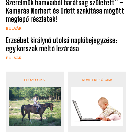
Szerelmük hamvaiból barátság született” –
Kamarás Norbert és Odett szakítása mögött
meglepő részletek!
BULVÁR
Erzsébet királynő utolsó naplóbejegyzése:
egy korszak méltó lezárása
BULVÁR
ELŐZŐ CIKK
KÖVETKEZŐ CIKK