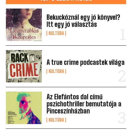
Bekuckóznál egy jó könyvel?
Itt egy jó választás
KULTÚRA
A true crime podcastek világa
KULTÚRA
Az Elefántos dal című
pszichothriller bemutatója a
Pinceszínházban
KULTÚRA