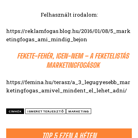
Felhasznált irodalom:
https://reklamfogas.blog.hu/2016/01/08/5_mark
etingfogas_ami_mindig_bejon
FEKETE-FEHÉR, IGEN-NEM – A FEKETELISTÁS
MARKETINGFOGÁSOK
https://femina.hu/terasz/a_3_legugyesebb_mar
ketingfogas_amivel_mindent_el_lehet_adni/
CÍMKÉK
ISMERETTERJESZTŐ
MARKETING
TOP 5 EZEN A HÉTEN